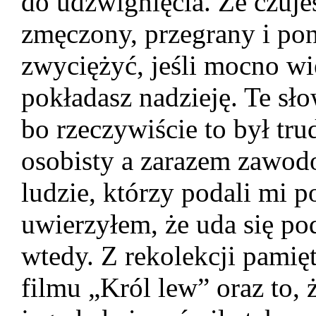
do udźwignięcia. Że czujesz
zmęczony, przegrany i po
zwyciężyć, jeśli mocno w
pokładasz nadzieję. Te s
bo rzeczywiście to był tru
osobisty a zarazem zawodo
ludzie, którzy podali mi 
uwierzyłem, że uda się po
wtedy. Z rekolekcji pamięt
filmu „Król lew” oraz to, ż