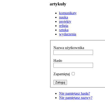
artykuły
komunikaty
nauka
projekty
religia
sztuka
wydarzenia
Nazwa użytkownika
Hasło
Zapamiętaj
Nie pamiętasz hasła?
Nie pamiętasz nazwy?