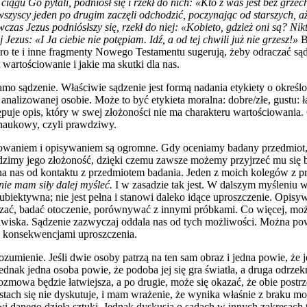
ciągu Go pytali, podniósł się i rzekł do nich: «Kto z was jest bez grzec
wszyscy jeden po drugim zaczęli odchodzić, poczynając od starszych, aż
wczas Jezus podniósłszy się, rzekł do niej: «Kobieto, gdzież oni są? Nikt
 Jezus: «I Ja ciebie nie potępiam. Idź, a od tej chwili już nie grzesz!»
B
oro te i inne fragmenty Nowego Testamentu sugerują, żeby odraczać są
 wartościowanie i jakie ma skutki dla nas.
samo sądzenie. Właściwie sądzenie jest formą nadania etykiety o okreś
nalizowanej osobie. Może to być etykieta moralna: dobre/złe, gustu: ł
puje opis, który w swej złożoności nie ma charakteru wartościowania.
 naukowy, czyli prawdziwy.
iowaniem i opisywaniem są ogromne. Gdy oceniamy badany przedmiot,
dzimy jego złożoność, dzięki czemu zawsze możemy przyjrzeć mu się 
a nas od kontaktu z przedmiotem badania. Jeden z moich kolegów z pra
ie mam siły dalej myśleć.
I w zasadzie tak jest. W dalszym myśleniu wi
biektywna; nie jest pełna i stanowi daleko idące uproszczenie. Opisy
zać, badać otoczenie, porównywać z innymi próbkami. Co więcej, moż
wiska. Sądzenie zazwyczaj oddala nas od tych możliwości. Można powie
 konsekwencjami uproszczenia.
zumienie. Jeśli dwie osoby patrzą na ten sam obraz i jedna powie, że jes
ednak jedna osoba powie, że podoba jej się gra światła, a druga odrzekn
ozmowa będzie łatwiejsza, a po drugie, może się okazać, że obie postr
ach się nie dyskutuje, i mam wrażenie, że wynika właśnie z braku możl
i danego dzieła sztuki. Jednak dyskusja o sądach w innych zakresach t