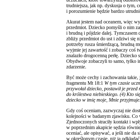
trudniejsza, jak np. dyskusja o tym, 
i porozumienie będzie bardzo utrudni
Akurat jestem nad oceanem, więc wyo
przedmiot. Dziecko pomyśli o nim za
i brudną i pójdzie dalej. Tymczasem
zbliży przedmiot do ust i zdziwi się
potrzeby rusza śmierdzącą, brudną mu
wyjmie jej zawartość i zobaczy coś t
znalazło drogocenną perłę. Dziecko 
Obydwoje zobaczyli to samo, tylko ina
zdarzenie.
Być może cechy i zachowania takie, ja
fragmentu Mt 18:1
W tym czasie uczn
przywołał dziecko, postawił je przed 
do królestwa niebieskiego. (4) Kto się
dziecko w imię moje, Mnie przyjmuje
Gdy coś oceniam, zazwyczaj nie dos
kolejności w badanym zjawisku. Co w
Zjednoczonych straciły kontakt i w
w poprzednim akapicie sędzia również 
oceniać, ale opisywać, a jeśli nie da
w określonym czasie, niż ją odkładać