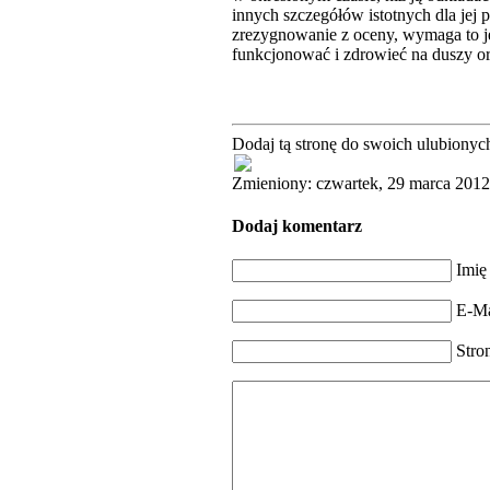
innych szczegółów istotnych dla je
zrezygnowanie z oceny, wymaga to j
funkcjonować i zdrowieć na duszy or
Dodaj tą stronę do swoich ulubionyc
Zmieniony: czwartek, 29 marca 201
Dodaj komentarz
Imię
E-Ma
Stro