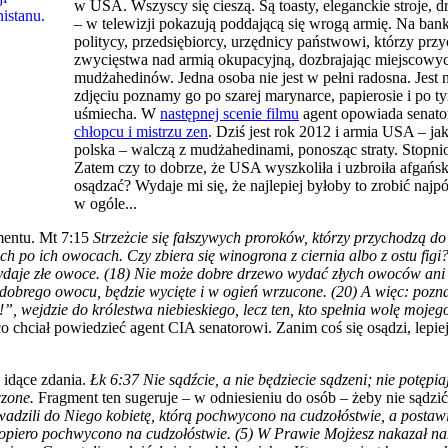
w USA. Wszyscy się cieszą. Są toasty, eleganckie stroje, 
– w telewizji pokazują poddającą się wrogą armię. Na banki
politycy, przedsiębiorcy, urzędnicy państwowi, którzy przyc
zwycięstwa nad armią okupacyjną, dozbrajając miejscowyc
mudżahedinów. Jedna osoba nie jest w pełni radosna. Jest 
zdjęciu poznamy go po szarej marynarce, papierosie i po tym
uśmiecha. W
następnej scenie filmu
agent opowiada senat
chłopcu i mistrzu zen
. Dziś jest rok 2012 i armia USA – ja
polska – walczą z mudżahedinami, ponosząc straty. Stopni
Zatem czy to dobrze, że USA wyszkoliła i uzbroiła afgańs
osądzać? Wydaje mi się, że najlepiej byłoby to zrobić najp
w ogóle...
entu. Mt 7:15
Strzeżcie się fałszywych proroków, którzy przychodzą d
ch po ich owocach. Czy zbiera się winogrona z ciernia albo z ostu fig
ydaje złe owoce. (18) Nie może dobre drzewo wydać złych owoców an
 dobrego owocu, będzie wycięte i w ogień wrzucone. (20) A więc: pozna
, wejdzie do królestwa niebieskiego, lecz ten, kto spełnia wolę mojego
 chciał powiedzieć agent CIA senatorowi. Zanim coś się osądzi, lepiej
 idące zdania.
Łk 6:37 Nie sądźcie, a nie będziecie sądzeni; nie potępiaj
czone.
Fragment ten sugeruje – w odniesieniu do osób – żeby nie sądzi
wadzili do Niego kobietę, którą pochwycono na cudzołóstwie, a postaw
 dopiero pochwycono na cudzołóstwie. (5) W Prawie Mojżesz nakazał n