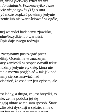
hu, niech pierwszy rzuci na nią
 do ostatnich. Pozostał tylko Jezus
 cię nie potępił?» (11) A ona
yć może osądzać powinny jedynie
dzenie lub nie wartościować w ogóle,
lonej wartości badanemu zjawisku,
adne/brzydkie lub wartości:
 Opis daje swego rodzaju
 zaczynamy postrzegać przez
bliżej. Ocenianie w znacznym
cy zamieścił w stopce e-maili tekst:
dzimy jedynie etykietę, która nie
wanie można pogłębiać – tak jak pod
emy się zastanawiać nad
dzieć, że osąd też jest opisem, ale
t ładny, a druga, że jest brzydki, to
ie, że nie podoba jej się
zegają obraz w ten sam sposób. Stare
iwości dyskusji o sądzie, a nie o
eż jest trudna, a czasem nawet