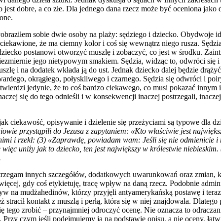
co jest dobre, a co złe. Dla jednego dana rzecz może być oceniona jako 
one.
braziłem sobie dwie osoby na plaży: sędziego i dziecko. Obydwoje idą
ciekawione, że ma ciemny kolor i coś się wewnątrz niego rusza. Sędzi
 dziecko postanowi otworzyć muszlę i zobaczyć, co jest w środku. Z
 niezmiernie jego nietypowym smakiem. Sędzia, widząc to, odwróci się i
szlę i na dodatek wkłada ją do ust. Jednak dziecko dalej będzie drąży
wardego, okrągłego, połyskliwego i czarnego. Sędzia się odwróci i poi
stwierdzi jedynie, że to coś bardzo ciekawego, co musi pokazać innym
czej się do tego odnieśli i w konsekwencji inaczej postrzegali, inaczej
k ciekawość, opisywanie i dzielenie się przeżyciami są typowe dla dzie
iowie przystąpili do Jezusa z zapytaniem: «Kto właściwie jest najwięk
nimi i rzekł: (3) «Zaprawdę, powiadam wam: Jeśli się nie odmienicie i ni
 więc uniży jak to dziecko, ten jest największy w królestwie niebieskim. (
.
trzegam innych szczegółów, dodatkowych uwarunkowań oraz zmian, kt
ięcej, gdy coś etykietuję, tracę wpływ na daną rzecz. Podobnie admini
pływ na mudżahedinów, którzy przyjęli antyamerykańską postawę i te
stracił kontakt z muszlą i perłą, która się w niej znajdowała. Dlatego p
 się tego zrobić – przynajmniej odroczyć ocenę. Nie oznacza to odraczani
. Przy czym jeśli podejmujemy ją na podstawie opisu, a nie oceny, łat