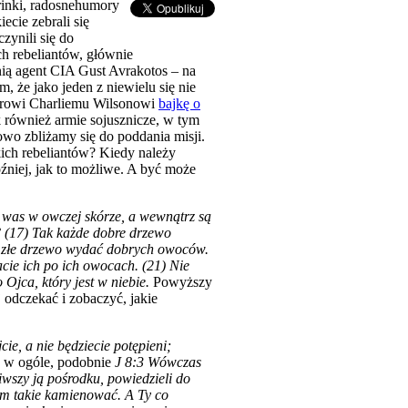
drinki, radosnehumory
ecie zebrali się
zynili się do
h rebeliantów, głównie
nią agent CIA Gust Avrakotos – na
, że jako jeden z niewielu się nie
orowi Charliemu Wilsonowi
bajkę o
k również armie sojusznicze, w tym
owo zbliżamy się do poddania misji.
kich rebeliantów? Kiedy należy
óźniej, jak to możliwe. A być może
o was w owczej skórze, a wewnątrz są
i? (17) Tak każde dobre drzewo
i złe drzewo wydać dobrych owoców.
cie ich po ich owocach. (21) Nie
 Ojca, który jest w niebie.
Powyższy
 odczekać i zobaczyć, jakie
cie, a nie będziecie potępieni;
ć w ogóle, podobnie
J 8:3 Wówczas
iwszy ją pośrodku, powiedzieli do
am takie kamienować. A Ty co