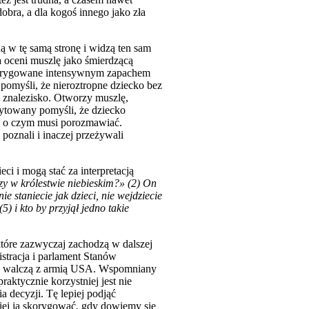
dobra, a dla kogoś innego jako zła
 w tę samą stronę i widzą ten sam
a oceni muszlę jako śmierdzącą
aintrygowane intensywnym zapachem
 pomyśli, że nieroztropne dziecko bez
ć znalezisko. Otworzy muszlę,
rytowany pomyśli, że dziecko
 i o czym musi porozmawiać.
 poznali i inaczej przeżywali
ci i mogą stać za interpretacją
szy w królestwie niebieskim?» (2) On
e staniecie jak dzieci, nie wejdziecie
5) i kto by przyjął jedno takie
óre zazwyczaj zachodzą w dalszej
stracja i parlament Stanów
raz walczą z armią USA. Wspomniany
raktycznie korzystniej jest nie
a decyzji. Tę lepiej podjąć
wiej ją skorygować, gdy dowiemy się