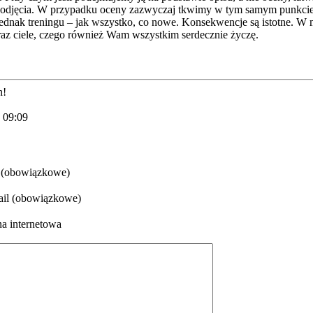
j podjęcia. W przypadku oceny zazwyczaj tkwimy w tym samym punkcie
ednak treningu – jak wszystko, co nowe. Konsekwencje są istotne.
az ciele, czego również Wam wszystkim serdecznie życzę.
h!
2 09:09
 (obowiązkowe)
il (obowiązkowe)
na internetowa