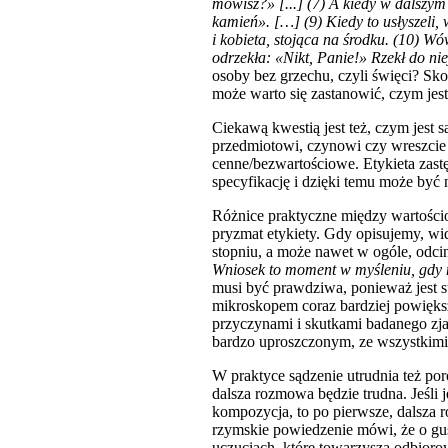
mówisz?» [...] (7) A kiedy w dalszym 
kamień». […] (9) Kiedy to usłyszeli, 
i kobieta, stojąca na środku. (10) Wó
odrzekła: «Nikt, Panie!» Rzekł do niej
osoby bez grzechu, czyli święci? Sk
może warto się zastanowić, czym jest
Ciekawą kwestią jest też, czym jest 
przedmiotowi, czynowi czy wreszcie a
cenne/bezwartościowe. Etykieta zastę
specyfikację i dzięki temu może być
Różnice praktyczne między wartośc
pryzmat etykiety. Gdy opisujemy, wi
stopniu, a może nawet w ogóle, odcin
Wniosek to moment w myśleniu, gdy n
musi być prawdziwa, ponieważ jest su
mikroskopem coraz bardziej powięks
przyczynami i skutkami badanego zja
bardzo uproszczonym, ze wszystkimi
W praktyce sądzenie utrudnia też poro
dalsza rozmowa będzie trudna. Jeśli j
kompozycja, to po pierwsze, dalsza r
rzymskie powiedzenie mówi, że o gust
uczuciach, które towarzyszą odbiorow