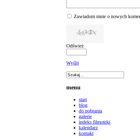
Zawiadom mnie o nowych komen
Odśwież
Wyślij
menu
start
blog
do pobrania
galerie
indeks filmoteki
kalendarz
kontakt