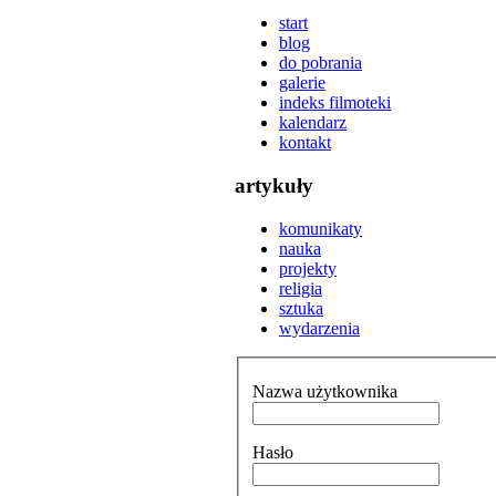
start
blog
do pobrania
galerie
indeks filmoteki
kalendarz
kontakt
artykuły
komunikaty
nauka
projekty
religia
sztuka
wydarzenia
Nazwa użytkownika
Hasło