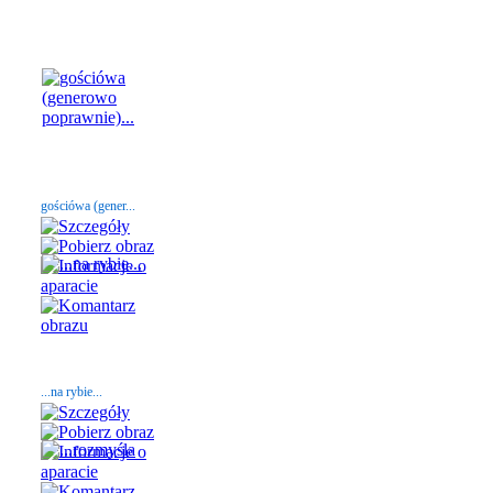
gościówa (gener...
...na rybie...