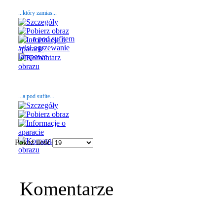
...który zamias...
...a pod sufite...
Pokaż ilość
Komentarze