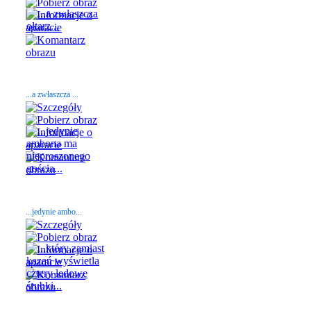
...a zwłaszcza ...
...jedynie ambo...